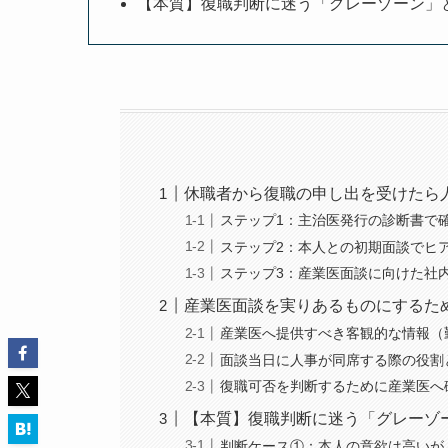
【本質】復職判断に迷う「グレーゾーン」
休職者から復職の申し出を受けたら
ステップ1：主治医発行の診断書で
ステップ2：本人との初期面談でヒ
ステップ3：産業医面談に向けた社
産業医面談を実りあるものにするた
産業医へ提供すべき客観的な情報（
面談当日に人事が同席する際の役割
復職可否を判断するために産業医へ
【本質】復職判断に迷う「グレーゾ
判断ケース①：本人の意欲は高いが