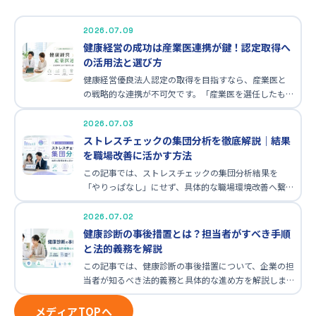
2026.07.09
健康経営の成功は産業医連携が鍵！認定取得へ
の活用法と選び方
健康経営優良法人認定の取得を目指すなら、産業医と
の戦略的な連携が不可欠です。「産業医を選任したもの
の、認定取得のためにどう活用すればいいかわ…
2026.07.03
ストレスチェックの集団分析を徹底解説｜結果
を職場改善に活かす方法
この記事では、ストレスチェックの集団分析結果を
「やりっぱなし」にせず、具体的な職場環境改善へ繋げ
るための実践的な方法を解説します。「分析レポ…
2026.07.02
健康診断の事後措置とは？担当者がすべき手順
と法的義務を解説
この記事では、健康診断の事後措置について、企業の担
当者が知るべき法的義務と具体的な進め方を解説しま
す。「有所見者への対応や産業医連携が複雑で…
メディアTOPへ