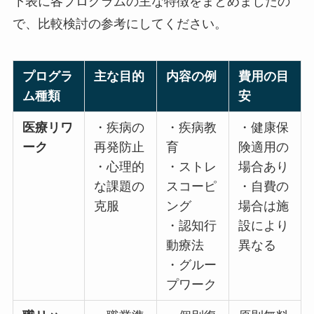
下表に各プログラムの主な特徴をまとめましたの
で、比較検討の参考にしてください。
プログ
主な目
内容の
費用の
ラム種
的
例
目安
類
医療リ
・疾病
・疾病
・健康
ワーク
の再発
教育
保険適
防止
・スト
用の場
・心理
レスコ
合あり
的な課
ーピン
・自費
題の克
グ
の場合
服
・認知
は施設