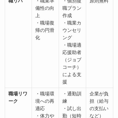
行動療
により
法
異なる
・グル
ープワ
ーク
職リハ
・職業
・個別
原則無
準備性
復職プ
料
の向上
ラン作
・職場
成
復帰の
・職業
円滑化
カウン
セリン
グ
・職場
適応援
助者