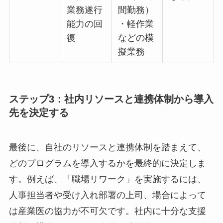
（ジョ
ブコー
チ）に
よる支
援
職場リ
・職場
・通勤
企業が
ワーク
環境へ
訓練
負担
の再適
・試し
（給与
応
出勤
の支払
・体力
（短時
いな
や業務
間勤
ど）
遂行能
務）
力の回
・軽作
復
業など
の模擬