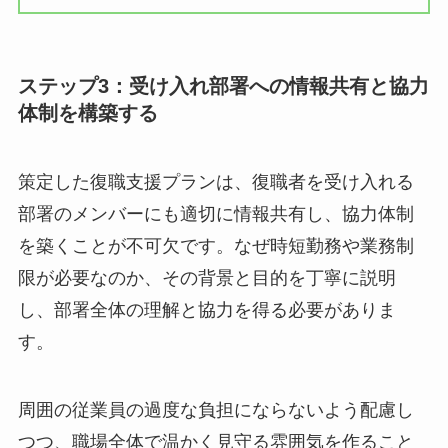
期間:
いつからいつまで実施するか
勤務時間:
短時間勤務から始め、段階
的に延長する計画
業務内容:
負荷の軽い定型業務から
徐々に慣らしていく内容
面談頻度:
人事や上司、産業医との定
期的な面談のスケジュール
制限事項:
時間外労働や出張の制限な
ど、就業上の配慮
緊急時の連絡体制:
体調が悪化した際
の連絡先や対応手順
ステップ3：受け入れ部署への情報共有と協
力体制を構築する