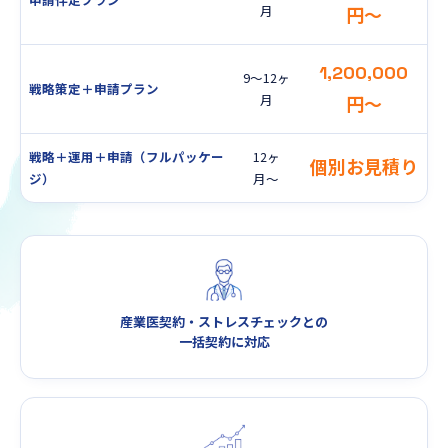
月
円〜
1,200,000
9〜12ヶ
戦略策定＋申請プラン
月
円〜
戦略＋運用＋申請（フルパッケー
12ヶ
個別お見積り
ジ）
月〜
産業医契約・ストレスチェックとの
一括契約に対応