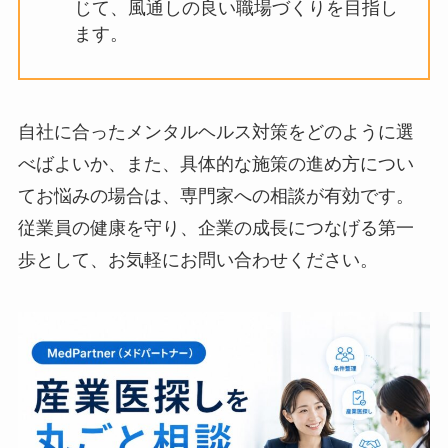
し、時間外労働の多い従業員や部署に
対しては、業務内容の見直しや人員配
置の最適化を図ります。
コミュニケーションの活性化
: 定期的
な1on1ミーティングの導入、部署横断
での交流会、社内報での情報共有など
を通じて、風通しの良い職場づくりを
目指します。
自社に合ったメンタルヘルス対策をどのように選
べばよいか、また、具体的な施策の進め方につい
てお悩みの場合は、専門家への相談が有効です。
従業員の健康を守り、企業の成長につなげる第一
歩として、お気軽にお問い合わせください。