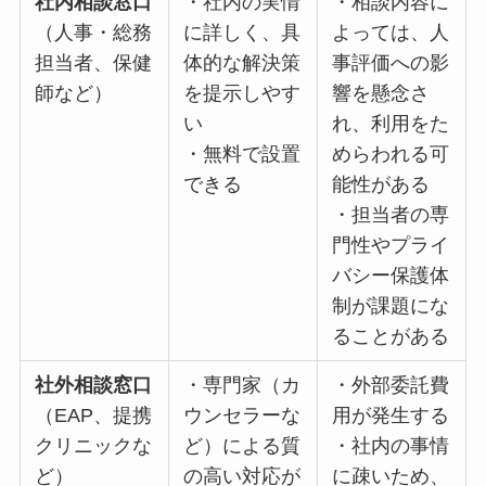
口
情に詳し
によって
（人事・総
く、具体的
は、人事評
務担当者、
な解決策を
価への影響
保健師な
提示しやす
を懸念さ
ど）
い
れ、利用を
・無料で設
ためらわれ
置できる
る可能性が
ある
・担当者の
専門性やプ
ライバシー
保護体制が
課題になる
ことがある
社外相談窓
・専門家
・外部委託