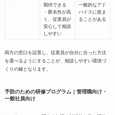
口
（カウンセ
費用が発生
（EAP、提
ラーなど）
する
携クリニッ
による質の
・社内の事
クなど）
高い対応が
情に疎いた
期待できる
め、一般的
・匿名性が
なアドバイ
高く、従業
スに留まる
員が安心し
ことがある
て相談しや
すい
両方の窓口を設置し、従業員が自分に合った方法
を選べるようにすることが、相談しやすい環境づ
くりの鍵となります。