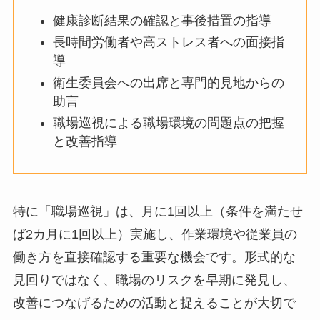
健康診断結果の確認と事後措置の指導
長時間労働者や高ストレス者への面接
指導
衛生委員会への出席と専門的見地から
の助言
職場巡視による職場環境の問題点の把
握と改善指導
特に「職場巡視」は、月に1回以上（条件を満た
せば2カ月に1回以上）実施し、作業環境や従業
員の働き方を直接確認する重要な機会です。形式
的な見回りではなく、職場のリスクを早期に発見
し、改善につなげるための活動と捉えることが大