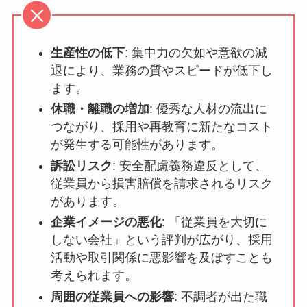
生産性の低下
: 集中力の欠如や意欲の
減退により、業務の質やスピードが低
下します。
休職・離職の増加
: 優秀な人材の流出
につながり、採用や再教育に新たなコ
ストが発生する可能性があります。
訴訟リスク
: 安全配慮義務違反とし
て、従業員から損害賠償を請求される
リスクがあります。
企業イメージの悪化
: 「従業員を大切
にしない会社」という評判が広がり、
採用活動や取引関係に悪影響を及ぼす
ことも考えられます。
周囲の従業員への影響
: 不調者が出た