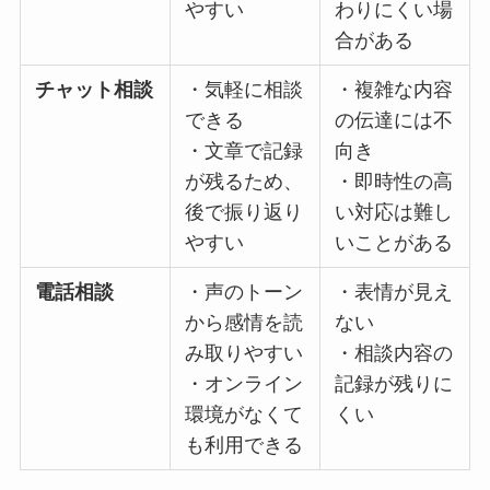
・深い内容
所の調整が
までじっく
難しい
り話せる
オンライン
・場所を選
・通信環境
面談
ばず相談で
の整備が必
きる
要
・遠隔地の
・対面より
従業員も利
ニュアンス
用しやすい
が伝わりに
くい場合が
ある
チャット相
・気軽に相
・複雑な内
談
談できる
容の伝達に
・文章で記
は不向き
録が残るた
・即時性の