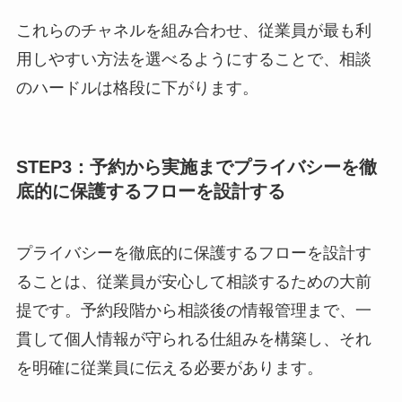
め、後で振
高い対応は
り返りやす
難しいこと
い
がある
電話相談
・声のトー
・表情が見
ンから感情
えない
を読み取り
・相談内容
やすい
の記録が残
・オンライ
りにくい
ン環境がな
くても利用
できる
これらのチャネルを組み合わせ、従業員が最も利
用しやすい方法を選べるようにすることで、相談
のハードルは格段に下がります。