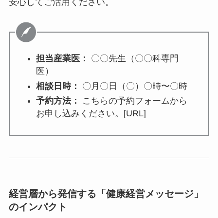
▼こんなことで相談できます
体のこと：
健康診断の結果、生活習
慣、長引く不調など
心のこと：
ストレス、人間関係、気分
の落ち込みなど
働き方のこと：
長時間労働、ワークラ
イフバランスなど
産業医には守秘義務があり、相談内容がご本人の
許可なく会社に伝わることはありません。どうぞ
安心してご活用ください。