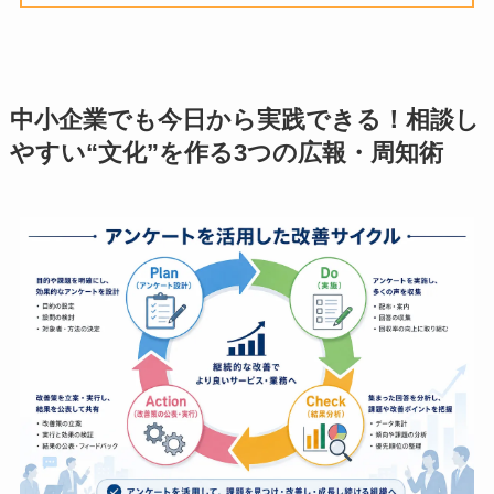
ことで、人柄が伝わりやすくなりま
す。
健康セミナーの実施
産業医を講師とした健康セミナーや研
修会を定期的に開催します。専門的な
知識に触れる機会であると同時に、産
業医の人柄や話し方を知る良い機会に
もなります。
職場巡視時のコミュニケーション
産業医が職場を巡視する際に、積極的
に従業員とコミュニケーションを取る
機会を設けます。簡単な挨拶や声かけ
だけでも、心理的な距離を縮める効果
が期待できると考えられています。