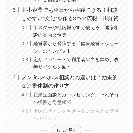
STEP3：予約から実施までプライバシ
ーを徹底的に保護するフローを設計す
る
STEP4：産業医の専門性や人柄をオー
プンにし信頼関係を築く
中小企業でも今日から実践できる！相談
しやすい“文化”を作る3つの広報・周知
術
ポスターや社内報ですぐ使える！健康
相談の案内文例集
経営層から発信する「健康経営メッセ
ージ」のインパクト
定期アンケートで利用者の声を集め、
改善サイクルを回す
メンタルヘルス相談との違いは？効果的
な連携体制の作り方