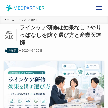
ホーム
メディア
産業医
ラインケア研修は効果なし？や
2026
りっぱなしを防ぐ選び方と産業
6/18
医連携
2026年6月26日
産業医