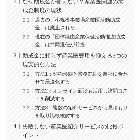
【結論】産業医の選任に使える助成制度
は対象が限られています
なぜ助成金が使えない？産業医関連の助
成金制度の現状
過去の「小規模事業場産業医活動助成
金」は廃止された
現在の「団体経由産業保健活動推進助
成金」は共同選任が前提
助成金に頼らず産業医費用を抑える3つ
の現実的な方法
方法1：契約形態と業務範囲を自社に合
わせて最適化する
方法2：オンライン面談も活用し訪問コ
ストを削減する
方法3：複数の紹介サービスから見積も
りを取り比較検討する