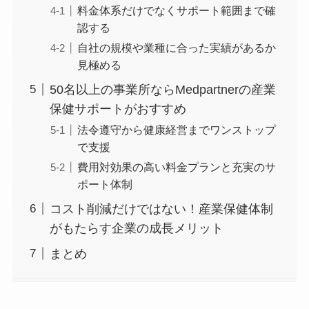
失敗しない産業医紹介サービスの比較ポ
イント
料金体系だけでなくサポート範囲まで
確認する
自社の規模や業種に合った実績がある
か見極める
50名以上の事業所ならMedpartnerの産
業保健サポートがおすすめ
法令遵守から健康経営までワンストッ
プで支援
費用対効果の高い料金プランと充実の
サポート体制
コスト削減だけではない！産業保健体制
がもたらす企業の成長メリット
まとめ