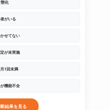
常態化
職者がいる
活かせてない
判定が未実施
月1回未満
口が機能不全
診断結果を見る