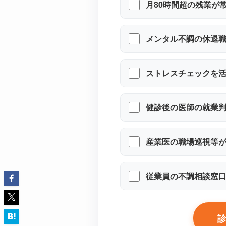
月80時間超の残業が
メンタル不調の休退
ストレスチェックを
健診後の医師の就業
産業医の職場巡視等が
従業員の不調相談窓