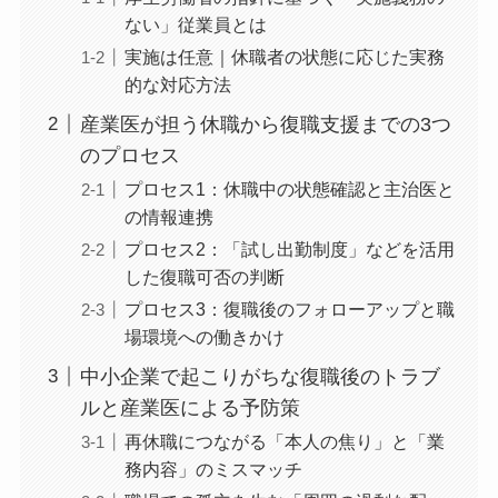
ストレスチェック、休職中の従業員は対
象？法的義務と判断基準を解説
厚生労働省の指針に基づく「実施義務
のない」従業員とは
実施は任意｜休職者の状態に応じた実
務的な対応方法
産業医が担う休職から復職支援までの3
つのプロセス
プロセス1：休職中の状態確認と主治医
との情報連携
プロセス2：「試し出勤制度」などを活
用した復職可否の判断
プロセス3：復職後のフォローアップと
職場環境への働きかけ
中小企業で起こりがちな復職後のトラブ
ルと産業医による予防策