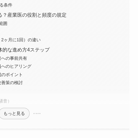
なる条件
る？産業医の役割と頻度の規定
範囲
2ヶ月に1回）の違い
体的な進め方4ステップ
者への事前共有
員へのヒアリング
成のポイント
改善策の検討
目
騒音）
もっと見る