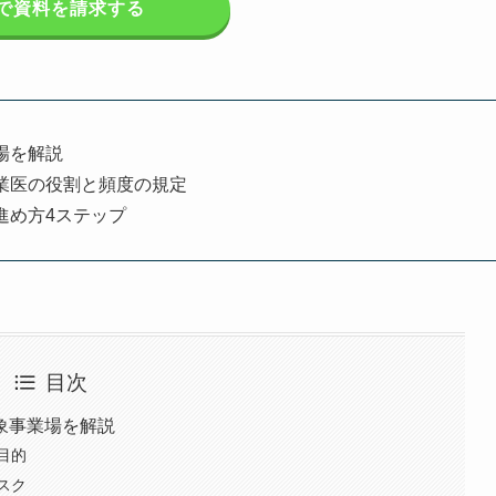
で資料を請求する
場を解説
業医の役割と頻度の規定
進め方4ステップ
目次
象事業場を解説
目的
スク